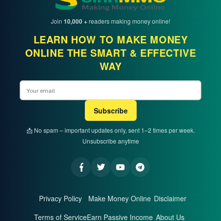
Join
10,000 +
readers making money online!
LEARN HOW TO MAKE MONEY
ONLINE THE SMART & EFFECTIVE
WAY
Email
Subscribe
📩 No spam – important updates only, sent 1–2 times per week.
Unsubscribe anytime
Privacy Policy
Make Money Online
Disclaimer
Terms of Service
Earn Passive Income
About Us