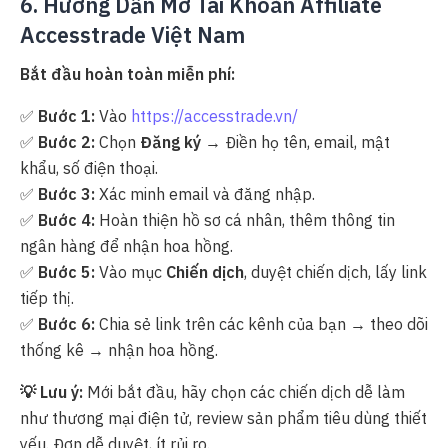
6. Hướng Dẫn Mở Tài Khoản Affiliate
Accesstrade Việt Nam
Bắt đầu hoàn toàn miễn phí:
✅
Bước 1:
Vào
https://accesstrade.vn/
✅
Bước 2:
Chọn
Đăng ký
→ Điền họ tên, email, mật
khẩu, số điện thoại.
✅
Bước 3:
Xác minh email và đăng nhập.
✅
Bước 4:
Hoàn thiện hồ sơ cá nhân, thêm thông tin
ngân hàng để nhận hoa hồng.
✅
Bước 5:
Vào mục
Chiến dịch
, duyệt chiến dịch, lấy link
tiếp thị.
✅
Bước 6:
Chia sẻ link trên các kênh của bạn → theo dõi
thống kê → nhận hoa hồng.
💡 Lưu ý:
Mới bắt đầu, hãy chọn các chiến dịch dễ làm
như thương mại điện tử, review sản phẩm tiêu dùng thiết
yếu. Đơn dễ duyệt, ít rủi ro.