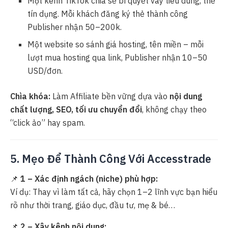
Một kênh TikTok chia sẻ bí quyết vay tiêu dùng, thẻ
tín dụng. Mỗi khách đăng ký thẻ thành công
Publisher nhận 50–200k.
Một website so sánh giá hosting, tên miền – mỗi
lượt mua hosting qua link, Publisher nhận 10–50
USD/đơn.
Chìa khóa:
Làm Affiliate bền vững dựa vào
nội dung
chất lượng, SEO, tối ưu chuyển đổi
, không chạy theo
“click ảo” hay spam.
5. Mẹo Để Thành Công Với Accesstrade
📌
1 – Xác định ngách (niche) phù hợp:
Ví dụ: Thay vì làm tất cả, hãy chọn 1–2 lĩnh vực bạn hiểu
rõ như thời trang, giáo dục, đầu tư, mẹ & bé…
📌
2 – Xây kênh nội dung: