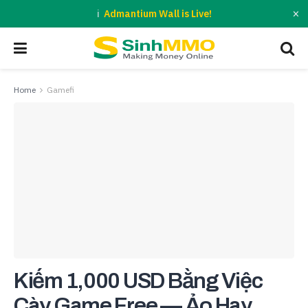
×
Admantium Wall is Live!
Home
Gamefi
Kiếm 1,000 USD Bằng Việc
Cày Game Free — Ảo Hay