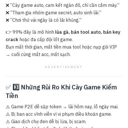
❌ “Cày game auto, cam kết ngàn đô, chỉ cần cắm máy.”
❌ “Tham gia nhóm game secret, auto sinh lãi.”
❌ “Chơi thử vài ngày là có lãi khủng.”
👉 99% đây là mô hình
lùa gà, bán tool auto, bán key
crack
hoặc đa cấp đội lốt game.
Bạn mất thời gian, mất tiền mua tool hoặc nạp gói VIP
→ cuối cùng mất acc, mất sạch.
ADVERTISEMENT
✅
3️⃣ Những Rủi Ro Khi Cày Game Kiếm
Tiền
⚠️ Game P2E dễ sập token → lãi hôm nay, lỗ ngày mai.
⚠️ Bị ban acc vĩnh viễn vì vi phạm điều khoản game.
⚠️ Giao dịch chợ đen dễ bị lừa, bị scam.