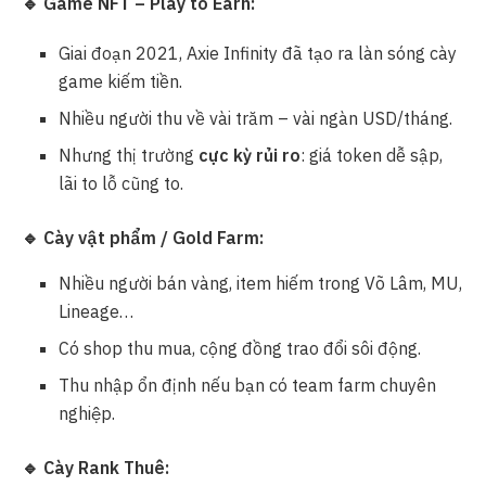
🔹 Game NFT – Play to Earn:
Giai đoạn 2021, Axie Infinity đã tạo ra làn sóng cày
game kiếm tiền.
Nhiều người thu về vài trăm – vài ngàn USD/tháng.
Nhưng thị trường
cực kỳ rủi ro
: giá token dễ sập,
lãi to lỗ cũng to.
🔹 Cày vật phẩm / Gold Farm:
Nhiều người bán vàng, item hiếm trong Võ Lâm, MU,
Lineage…
Có shop thu mua, cộng đồng trao đổi sôi động.
Thu nhập ổn định nếu bạn có team farm chuyên
nghiệp.
🔹 Cày Rank Thuê: