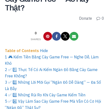
Thật?
Donate
0
0
SHARES
Table of Contents
Hide
1
🎮 Kiếm Tiền Bằng Cày Game Free — Nghe Dễ, Làm
Khó
2
✅ 1️⃣ Thực Tế Có Ai Kiếm Ngàn Đô Bằng Cày Game
Free Không?
3
✅ 2️⃣ Những Lời Mời Gọi “Ngàn Đô Dễ Dàng” — Đa Số
Là Bẫy
4
✅ 3️⃣ Những Rủi Ro Khi Cày Game Kiếm Tiền
5
✅ 4️⃣ Vậy Làm Sao Cày Game Free Mà Vẫn Có Cơ Hội
“Ngàn Đô” Thật Sự?