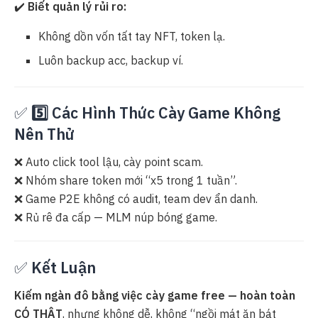
✔️
Biết quản lý rủi ro:
Không dồn vốn tất tay NFT, token lạ.
Luôn backup acc, backup ví.
✅
5️⃣ Các Hình Thức Cày Game Không
Nên Thử
❌ Auto click tool lậu, cày point scam.
❌ Nhóm share token mới “x5 trong 1 tuần”.
❌ Game P2E không có audit, team dev ẩn danh.
❌ Rủ rê đa cấp — MLM núp bóng game.
✅
Kết Luận
Kiếm ngàn đô bằng việc cày game free — hoàn toàn
CÓ THẬT
, nhưng không dễ, không “ngồi mát ăn bát