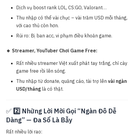
Dịch vụ boost rank LOL, CS:GO, Valorant…
Thu nhập có thể vài chục – vài trăm USD mỗi tháng,
với cao thủ còn hơn.
Rủi ro: Bị ban acc, vi phạm điều khoản game.
🔹 Streamer, YouTuber Chơi Game Free:
Rất nhiều streamer Việt xuất phát tay trắng, chỉ cày
game free rồi lên sóng.
Thu nhập từ donate, quảng cáo, tài trợ lên
vài ngàn
USD/tháng
là có thật.
✅
2️⃣ Những Lời Mời Gọi “Ngàn Đô Dễ
Dàng” — Đa Số Là Bẫy
Rất nhiều lời rao: