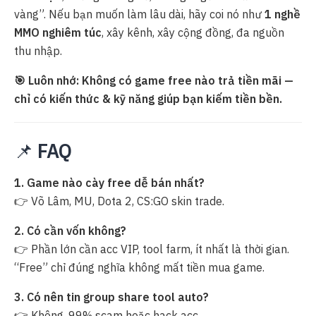
vàng”. Nếu bạn muốn làm lâu dài, hãy coi nó như
1 nghề
MMO nghiêm túc
, xây kênh, xây cộng đồng, đa nguồn
thu nhập.
🎯 Luôn nhớ: Không có game free nào trả tiền mãi —
chỉ có kiến thức & kỹ năng giúp bạn kiếm tiền bền.
📌
FAQ
1. Game nào cày free dễ bán nhất?
👉 Võ Lâm, MU, Dota 2, CS:GO skin trade.
2. Có cần vốn không?
👉 Phần lớn cần acc VIP, tool farm, ít nhất là thời gian.
“Free” chỉ đúng nghĩa không mất tiền mua game.
3. Có nên tin group share tool auto?
👉 Không. 99% scam hoặc hack acc.