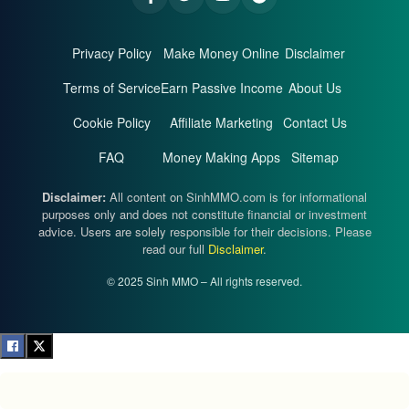
Privacy Policy
Make Money Online
Disclaimer
Terms of Service
Earn Passive Income
About Us
Cookie Policy
Affiliate Marketing
Contact Us
FAQ
Money Making Apps
Sitemap
Disclaimer:
All content on SinhMMO.com is for informational
purposes only and does not constitute financial or investment
advice. Users are solely responsible for their decisions. Please
read our full
Disclaimer
.
© 2025 Sinh MMO – All rights reserved.