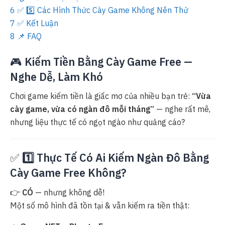
6
✅ 5️⃣ Các Hình Thức Cày Game Không Nên Thử
7
✅ Kết Luận
8
📌 FAQ
🎮
Kiếm Tiền Bằng Cày Game Free —
Nghe Dễ, Làm Khó
Chơi game kiếm tiền là giấc mơ của nhiều bạn trẻ:
“Vừa
cày game, vừa có ngàn đô mỗi tháng”
— nghe rất mê,
nhưng liệu thực tế có ngọt ngào như quảng cáo?
✅
1️⃣ Thực Tế Có Ai Kiếm Ngàn Đô Bằng
Cày Game Free Không?
👉
CÓ
— nhưng không dễ!
Một số mô hình đã tồn tại & vẫn kiếm ra tiền thật: