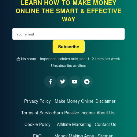
LEARN HOW TO MAKE MONEY
ONLINE THE SMART & EFFECTIVE
WAY
Email
Subscribe
📩 No spam – important updates only, sent 1–2 times per week.
Unsubscribe anytime
Privacy Policy
Make Money Online
Disclaimer
Terms of Service
Earn Passive Income
About Us
Cookie Policy
Affiliate Marketing
Contact Us
FAQ
Money Making Apps
Sitemap