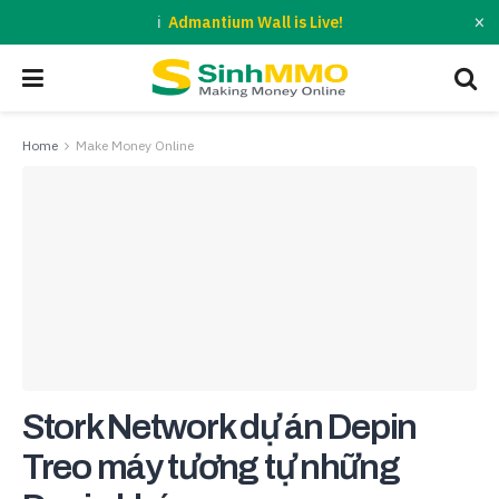
×
Admantium Wall is Live!
Home
Make Money Online
Stork Network dự án Depin
Treo máy tương tự những